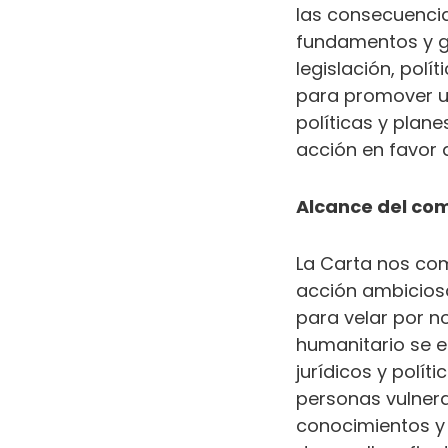
las consecuencias
fundamentos y ge
legislación, polí
para promover un
políticas y plane
acción en favor 
Alcance del co
La Carta nos co
acción ambiciosa
para velar por n
humanitario se e
jurídicos y polít
personas vulnera
conocimientos y 