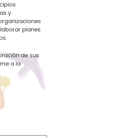
cipios
cas y
 organizaciones
laborar planes
os.
oración de sus
rme a la