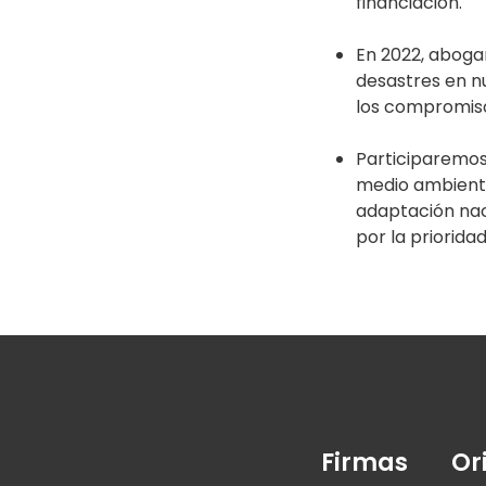
financiación.
En 2022, abogar
desastres en n
los compromiso
Participaremos 
medio ambiente
adaptación naci
por la priorida
Firmas
Or