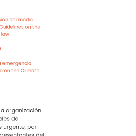
ción del medio
Guidelines on the
 law
)
la emergencia
e on the Climate
la organización.
eles de
 urgente, por
presentantes del