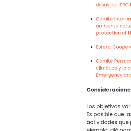
desastre: IFRC 
Comité Internac
ambiente natura
protection of 
Esfera, Coopera
Comité Perman
climática y la
Emergency and
Consideraciones
Los objetivos va
Es posible que la
actividades que
ejemplo, diálog