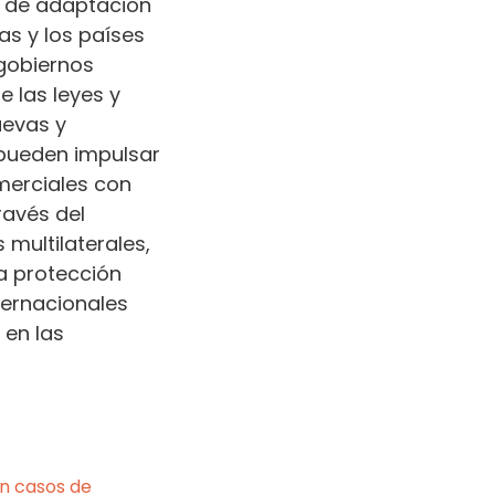
as de adaptación
as y los países
 gobiernos
e las leyes y
uevas y
 pueden impulsar
merciales con
ravés del
 multilaterales,
a protección
ternacionales
 en las
en casos de