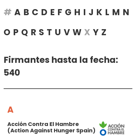
#
A
B
C
D
E
F
G
H
I
J
K
L
M
N
O
P
Q
R
S
T
U
V
W
X
Y
Z
Firmantes hasta la fecha:
540
A
Acción Contra El Hambre
(Action Against Hunger Spain)