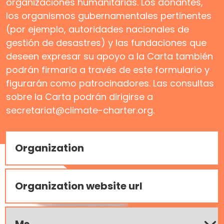
organizaciones humanitarias. Los donantes,
los organismos gubernamentales pertinentes
(por ejemplo, autoridades nacionales de
gestión de desastres) y las fundaciones que
deseen expresar su apoyo a la Carta también
podrán firmarla a través de este formulario y
figurarán como patrocinadores. Las consultas
sobre la Carta podrán dirigirse a
secretariat@climate-charter.org.